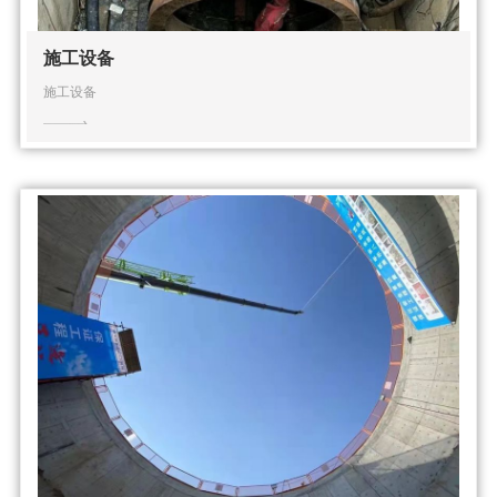
施工设备
施工设备