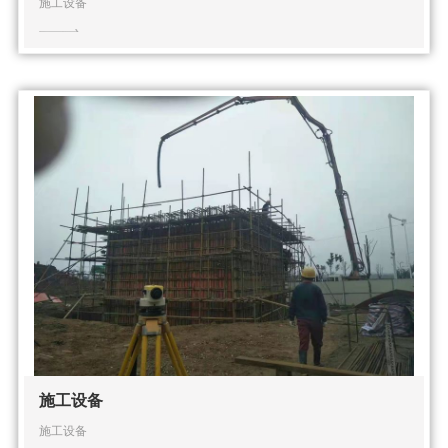
施工设备
施工设备
施工设备