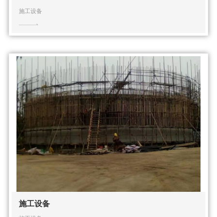
施工设备
施工设备